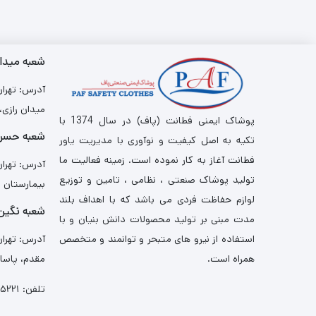
شعبه میدا
آدرس: تهران،
میدان رازی، پ
پوشاک ایمنی فطانت (پاف) در سال 1374 با
شعبه حسن 
تکیه به اصل کیفیت و نوآوری با مدیریت یاور
فطانت آغاز به کار نموده است. زمینه فعالیت ما
آدرس: تهران
تولید پوشاک صنعتی ، نظامی ، تامین و توزیع
بیمارستان سی
لوازم حفاظت فردی می باشد که با اهداف بلند
شعبه نگین 
مدت مبنی بر تولید محصولات دانش بنیان و با
آدرس: تهران
استفاده از نیرو های متبحر و توانمند و متخصص
مقدم، پاساژ 
همراه است.
تلفن:
۵۲۲۱