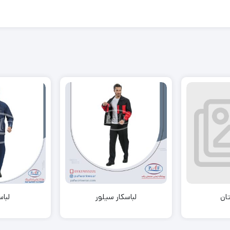
ان
لباسکار سیلور
لباس